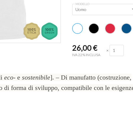
MODELLO
Uomo
26,00
€
×
IVA 22% INCLUSA
di
eco-
e
sostenibile
]. – Di manufatto (costruzione,
, o di forma di sviluppo, compatibile con le esigenz