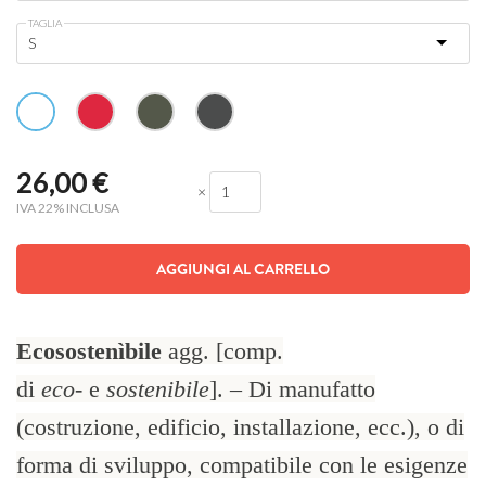
TAGLIA
26,00
€
×
IVA 22% INCLUSA
AGGIUNGI AL CARRELLO
Ecosostenìbile
agg. [comp.
di
eco-
e
sostenibile
]. – Di manufatto
(costruzione, edificio, installazione, ecc.), o di
forma di sviluppo, compatibile con le esigenze