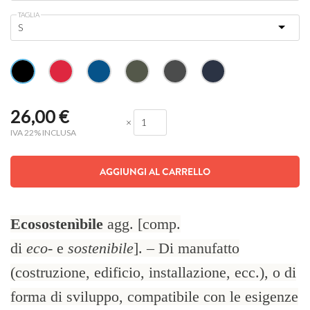
TAGLIA
26,00
€
×
IVA 22% INCLUSA
AGGIUNGI AL CARRELLO
Ecosostenìbile
agg. [comp.
di
eco-
e
sostenibile
]. – Di manufatto
(costruzione, edificio, installazione, ecc.), o di
forma di sviluppo, compatibile con le esigenze