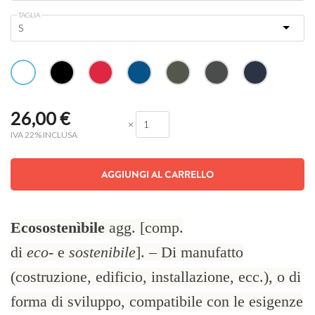
TAGLIA
26,00
€
×
IVA 22% INCLUSA
AGGIUNGI AL CARRELLO
Ecosostenìbile
agg. [comp.
di
eco-
e
sostenibile
]. – Di manufatto
(costruzione, edificio, installazione, ecc.), o di
forma di sviluppo, compatibile con le esigenze