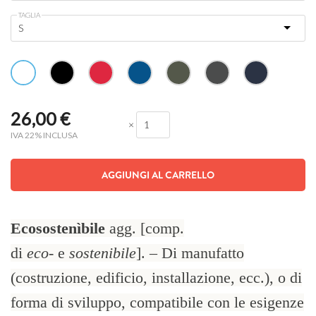
TAGLIA
26,00
€
×
IVA 22% INCLUSA
AGGIUNGI AL CARRELLO
Ecosostenìbile
agg. [comp.
di
eco-
e
sostenibile
]. – Di manufatto
(costruzione, edificio, installazione, ecc.), o di
forma di sviluppo, compatibile con le esigenze