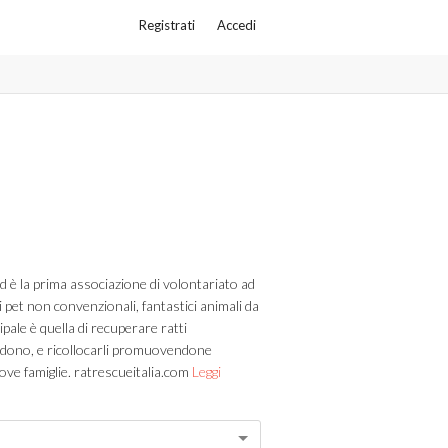
Registrati
Accedi
d è la prima associazione di volontariato ad
 pet non convenzionali, fantastici animali da
pale è quella di recuperare ratti
ndono, e ricollocarli promuovendone
ve famiglie. ratrescueitalia.com
Leggi