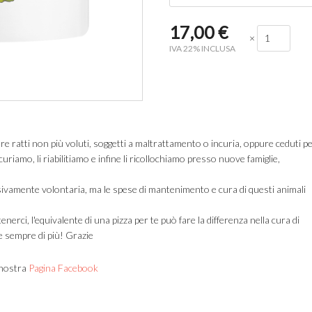
17,00
€
×
IVA 22% INCLUSA
e ratti non più voluti, soggetti a maltrattamento o incuria, oppure ceduti p
curiamo, li riabilitiamo e infine li ricollochiamo presso nuove famiglie,
sivamente volontaria, ma le spese di mantenimento e cura di questi animali
enerci, l'equivalente di una pizza per te può fare la differenza nella cura di
ne sempre di più! Grazie
 nostra
Pagina Facebook