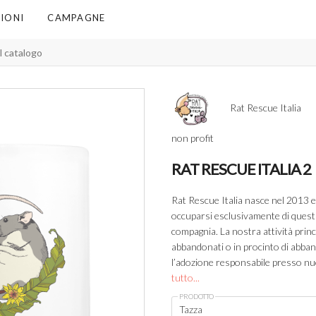
IONI
CAMPAGNE
Rat Rescue Italia
non profit
RAT RESCUE ITALIA 2
Rat Rescue Italia nasce nel 2013 e
occuparsi esclusivamente di questi
compagnia. La nostra attività princi
abbandonati o in procinto di abba
l’adozione responsabile presso nuo
tutto...
PRODOTTO
Tazza