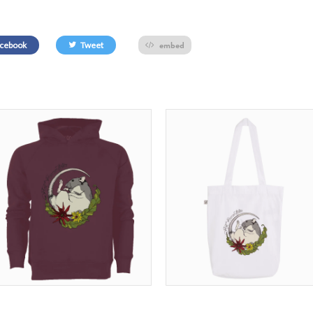
embed
cebook
Tweet