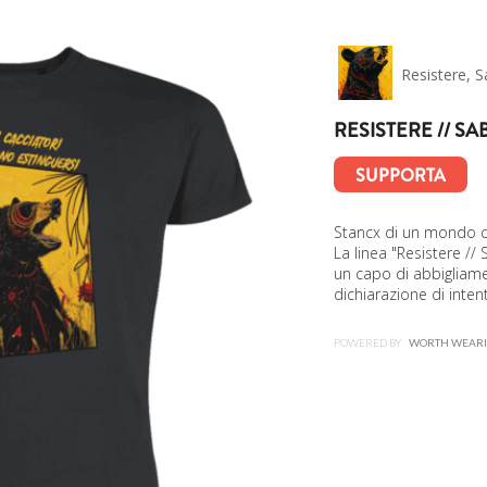
Resistere, S
RESISTERE // S
SUPPORTA
Stancx di un mondo ch
La linea "Resistere //
un capo di abbigliam
dichiarazione di intent
POWERED BY
WORTH WEAR