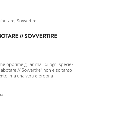
abotare, Sovvertire
ABOTARE // SOVVERTIRE
e opprime gli animali di ogni specie?
 Sabotare // Sovvertire" non è soltanto
ento, ma una vera e propria
i.
ING