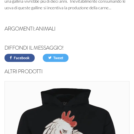
una gallina vivrebbe più di dieci anni. Inevitabilmente consumando le
uova di queste galline si incentiva la produzione della carne...
ARGOMENTI:
ANIMALI
DIFFONDI IL MESSAGGIO!
Facebook
Tweet
ALTRI PRODOTTI