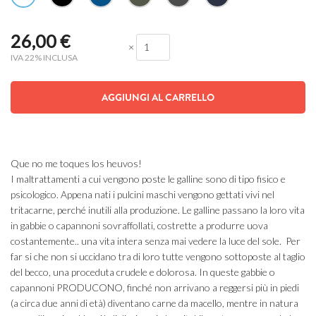
26,00
€
×
IVA 22% INCLUSA
AGGIUNGI AL CARRELLO
Que no me toques los heuvos!
I maltrattamenti a cui vengono poste le galline sono di tipo fisico e
psicologico. Appena nati i pulcini maschi vengono gettati vivi nel
tritacarne, perché inutili alla produzione. Le galline passano la loro vita
in gabbie o capannoni sovraffollati, costrette a produrre uova
costantemente.. una vita intera senza mai vedere la luce del sole. Per
far si che non si uccidano tra di loro tutte vengono sottoposte al taglio
del becco, una proceduta crudele e dolorosa. In queste gabbie o
capannoni PRODUCONO, finché non arrivano a reggersi più in piedi
(a circa due anni di età) diventano carne da macello, mentre in natura