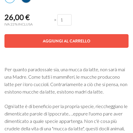
26,00
€
×
IVA 22% INCLUSA
AGGIUNGI AL CARRELLO
Per quanto paradossale sia, una mucca da latte, non sarà mai
una Madre. Come tutti i mammiferi, le mucche producono
latte per i loro cuccioli. Contrariamente a ciò che si pensa, non
esistono mucche da latte, esistono madri da latte.
Ogni latte è di beneficio per la propria specie, rieccheggiano le
dimenticate parole di Ippocrate.. ..eppure l'uomo pare aver
dimenticato a quale specie appartenga. Non c'è cosa più
crudele della vita di una "mucca da latte", questi docili animali,