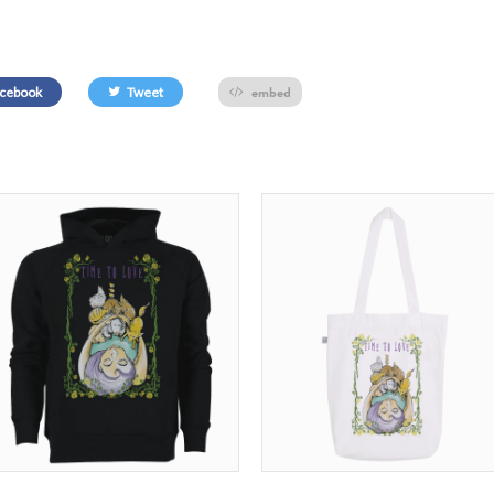
embed
cebook
Tweet