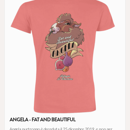
ANGELA - FAT AND BEAUTIFUL
Angela purtroppo è deceduta il 25 dicembre 2019, e non per ...