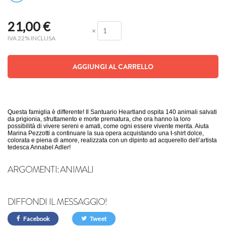
21,00
€
×
IVA 22% INCLUSA
AGGIUNGI AL CARRELLO
Questa famiglia è differente! Il Santuario Heartland ospita 140 animali salvati
da prigionia, sfruttamento e morte prematura, che ora hanno la loro
possibilità di vivere sereni e amati, come ogni essere vivente merita. Aiuta
Marina Pezzotti a continuare la sua opera acquistando una t-shirt dolce,
colorata e piena di amore, realizzata con un dipinto ad acquerello dell’artista
tedesca Annabel Adler!
ARGOMENTI:
ANIMALI
DIFFONDI IL MESSAGGIO!
Facebook
Tweet