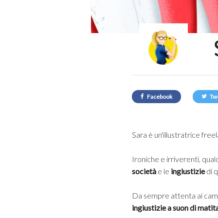
Facebook
Tw
Sara è un'illustratrice fre
Ironiche e irriverenti, qual
società
e le
ingiustizie
di q
Da sempre attenta ai cambi
ingiustizie a suon di matit