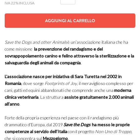
IVA 22% INCLUSA
AGGIUNGI AL CARRELLO
Save the Dogs and other Animals
è un’associazione italiana che ha
come missione
la prevenzione del randagismo e del
sovrappopolamento canino e felino attraverso la sterilizzazione e la
salvaguardia degli animali da compagnia
.
L’associazione nasce per iniziativa di Sara Turetta nel 2002 in
Romania
, dove sorge
Footprints of Joy
, il meraviglioso complesso per
cani, gatti ed equini abbandonati che comprende anche una
moderna
clinica veterinaria
. La struttura
assiste gratuitamente 2.000 animali
all’anno
.
Forte della propria esperienza nel paese con il randagismo più
drammatico d’Europa, dal 2019
Save the Dogs
ha messo le proprie
competenze al servizio dell’Italia
con il progetto
Non Uno di Troppo
,
che si concentra sul
Mezzogiorno
.