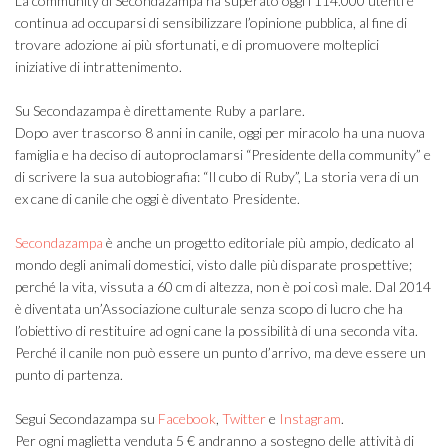
La community di Secondazampa ha superato oggi i 114.000 utenti e
continua ad occuparsi di sensibilizzare l’opinione pubblica, al fine di
trovare adozione ai più sfortunati, e di promuovere molteplici
iniziative di intrattenimento.
Su Secondazampa è direttamente Ruby a parlare.
Dopo aver trascorso 8 anni in canile, oggi per miracolo ha una nuova
famiglia e ha deciso di autoproclamarsi “Presidente della community” e
di scrivere la sua autobiografia: “Il cubo di Ruby”, La storia vera di un
ex cane di canile che oggi è diventato Presidente.
Secondazampa
è anche un progetto editoriale più ampio, dedicato al
mondo degli animali domestici, visto dalle più disparate prospettive;
perché la vita, vissuta a 60 cm di altezza, non è poi così male. Dal 2014
è diventata un’Associazione culturale senza scopo di lucro che ha
l’obiettivo di restituire ad ogni cane la possibilità di una seconda vita.
Perché il canile non può essere un punto d’arrivo, ma deve essere un
punto di partenza.
Segui Secondazampa su
Facebook
,
Twitter
e
Instagram
.
Per ogni maglietta venduta 5 € andranno a sostegno delle attività di