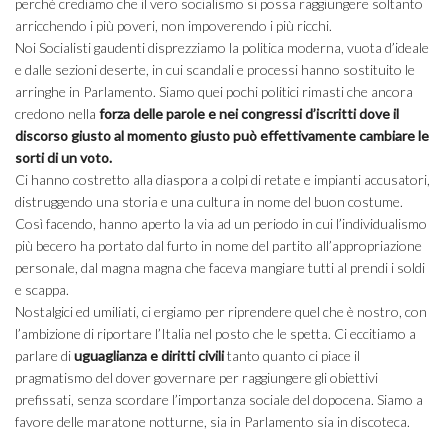
perché crediamo che il vero socialismo si possa raggiungere soltanto
arricchendo i più poveri, non impoverendo i più ricchi.
Noi Socialisti gaudenti disprezziamo la politica moderna, vuota d’ideale
e dalle sezioni deserte, in cui scandali e processi hanno sostituito le
arringhe in Parlamento. Siamo quei pochi politici rimasti che ancora
credono nella
forza delle parole e nei congressi d’iscritti dove il
discorso giusto al momento giusto può effettivamente cambiare le
sorti di un voto.
Ci hanno costretto alla diaspora a colpi di retate e impianti accusatori,
distruggendo una storia e una cultura in nome del buon costume.
Così facendo, hanno aperto la via ad un periodo in cui l’individualismo
più becero ha portato dal furto in nome del partito all’appropriazione
personale, dal magna magna che faceva mangiare tutti al prendi i soldi
e scappa.
Nostalgici ed umiliati, ci ergiamo per riprendere quel che è nostro, con
l’ambizione di riportare l’Italia nel posto che le spetta. Ci eccitiamo a
parlare di
uguaglianza e diritti civili
tanto quanto ci piace il
pragmatismo del dover governare per raggiungere gli obiettivi
prefissati, senza scordare l’importanza sociale del dopocena. Siamo a
favore delle maratone notturne, sia in Parlamento sia in discoteca.