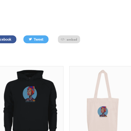
embed
cebook
Tweet