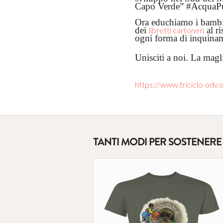
Capo Verde” #AcquaPu
Ora educhiamo i bambini
dei
al ri
libretti cartoneri
ogni forma di inquina
Unisciti a noi. La magli
https://www.triciclo-odv.o
TANTI MODI PER SOSTENERE