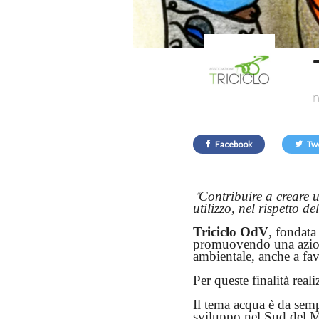
n
Facebook
Tw
Contribuire a creare u
“
utilizzo, nel rispetto d
Triciclo OdV
, fondata
promuovendo una azione
ambientale, anche a fa
Per queste finalità real
Il tema acqua è da
semp
sviluppo nel Sud del Mo