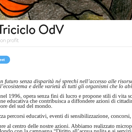
Triciclo OdV
on profit
eet
n futuro senza disparità né sprechi nell’accesso alle risorse
ell’ecosistema e delle varietà di tutti gli organismi che lo a
 nel 1996, opera senza fini di lucro e propone stili di vita s
 educativa che contribuisca a diffondere azioni di cittadi
vore del sud del mondo.
izza percorsi educativi, eventi di sensibilizzazione, concorsi
re al centro delle nostre azioni. Abbiamo realizzato microp
ndo con la campagna “Diritto all’acqua pulita e ai servizi