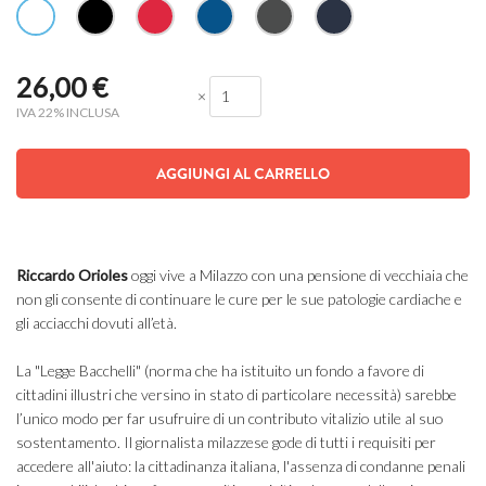
26,00
€
×
IVA 22% INCLUSA
AGGIUNGI AL CARRELLO
Riccardo Orioles
oggi vive a Milazzo con una pensione di vecchiaia che
non gli consente di continuare le cure per le sue patologie cardiache e
gli acciacchi dovuti all’età.
La "Legge Bacchelli" (norma che ha istituito un fondo a favore di
cittadini illustri che versino in stato di particolare necessità) sarebbe
l’unico modo per far usufruire di un contributo vitalizio utile al suo
sostentamento. Il giornalista milazzese gode di tutti i requisiti per
accedere all'aiuto: la cittadinanza italiana, l'assenza di condanne penali