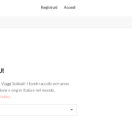
Registrati
Accedi
U!
Viaggi Solidali! I fondi raccolti verranno
ione e ong in Italia e nel mondo,
 tutto...