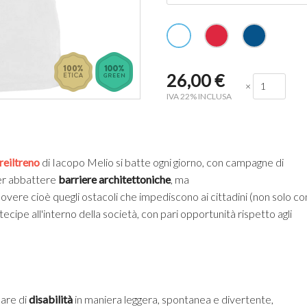
26,00
€
×
IVA 22% INCLUSA
reiltreno
di Iacopo Melio si batte ogni giorno, con campagne di
per abbattere
barriere architettoniche
, ma
uovere cioè quegli ostacoli che impediscono ai cittadini (non solo co
rtecipe all'interno della società, con pari opportunità rispetto agli
lare di
disabilità
in maniera leggera, spontanea e divertente,