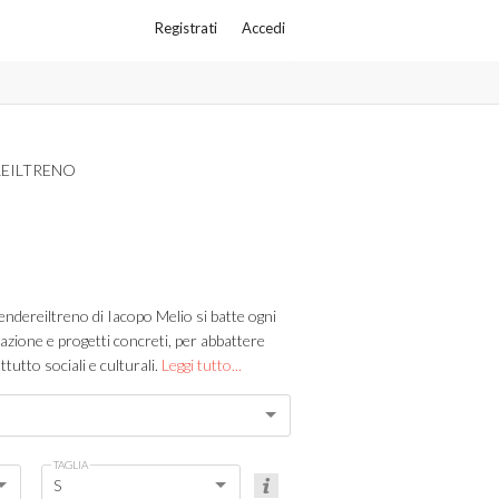
Registrati
Accedi
EILTRENO
endereiltreno di Iacopo Melio si batte ogni
azione e progetti concreti, per abbattere
tutto sociali e culturali.
Leggi tutto...
TAGLIA
S