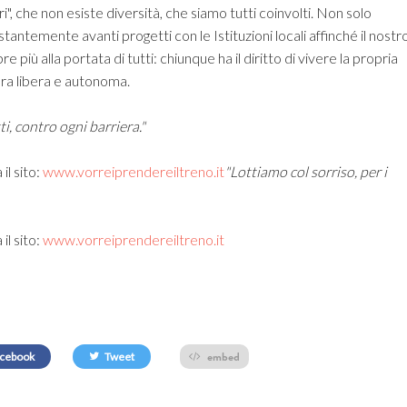
i", che non esiste diversità, che siamo tutti coinvolti. Non solo
antemente avanti progetti con le Istituzioni locali affinché il nostr
e più alla portata di tutti: chiunque ha il diritto di vivere la propria
iera libera e autonoma.
tti, contro ogni barriera."
il sito:
www.vorreiprendereiltreno.it
"Lottiamo col sorriso, per i
il sito:
www.vorreiprendereiltreno.it
embed
cebook
Tweet