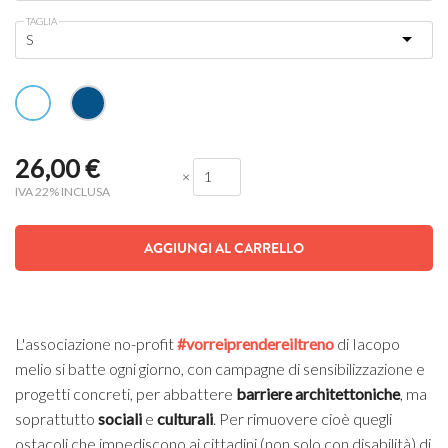
TAGLIA
26,00
€
×
IVA 22% INCLUSA
AGGIUNGI AL CARRELLO
L'associazione no-profit
#vorreiprendereiltreno
di Iacopo
melio si batte ogni giorno, con campagne di sensibilizzazione e
progetti concreti, per abbattere
barriere architettoniche
, ma
soprattutto
sociali
e
culturali
. Per rimuovere cioè quegli
ostacoli che impediscono ai cittadini (non solo con disabilità) di