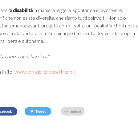
lare di
disabilità
in maniera leggera, spontanea e divertente,
i", che non esiste diversità, che siamo tutti coinvolti. Non solo
antemente avanti progetti con le Istituzioni locali affinché il nostr
e più alla portata di tutti: chiunque ha il diritto di vivere la propria
iera libera e autonoma.
tti, contro ogni barriera."
il sito:
www.vorreiprendereiltreno.it
embed
cebook
Tweet