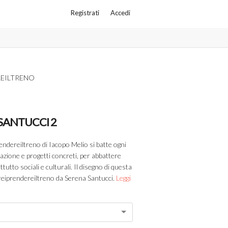
Registrati
Accedi
EILTRENO
SANTUCCI 2
endereiltreno di Iacopo Melio si batte ogni
azione e progetti concreti, per abbattere
utto sociali e culturali. Il disegno di questa
rreiprendereiltreno da Serena Santucci.
Leggi