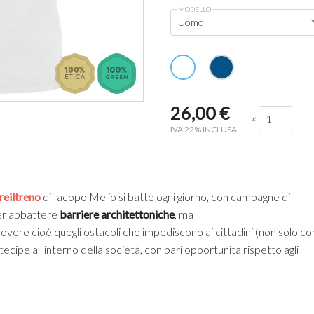
MODELLO
Uomo
26,00
€
×
IVA 22% INCLUSA
reiltreno
di Iacopo Melio si batte ogni giorno, con campagne di
per abbattere
barriere architettoniche
, ma
uovere cioè quegli ostacoli che impediscono ai cittadini (non solo co
rtecipe all'interno della società, con pari opportunità rispetto agli