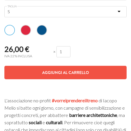
TAGLIA
26,00
€
×
IVA 22% INCLUSA
AGGIUNGI AL CARRELLO
L'associazione no-profit
#vorreiprendereiltreno
di Iacopo
Melio si batte ogni giorno, con campagne di sensibilizzazione e
progetti concreti, per abbattere
barriere architettoniche
, ma
soprattutto
sociali
e
culturali
. Per rimuovere cioè quegli
ostacoli che impediscono ai cittadini (non solo con disabilità) di