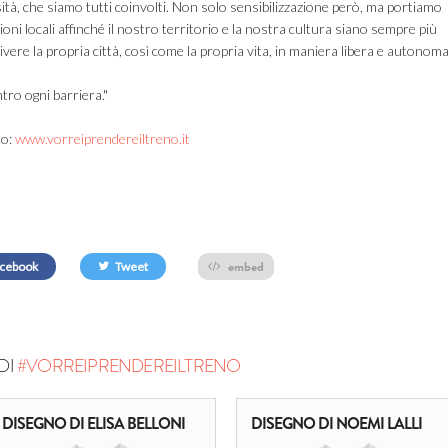
rsità, che siamo tutti coinvolti. Non solo sensibilizzazione però, ma portiamo
oni locali affinché il nostro territorio e la nostra cultura siano sempre più
i vivere la propria città, così come la propria vita, in maniera libera e autonoma
ontro ogni barriera."
to:
www.vorreiprendereiltreno.it
embed
cebook
Tweet
DI
#VORREIPRENDEREILTRENO
DISEGNO DI ELISA BELLONI
DISEGNO DI NOEMI LALLI