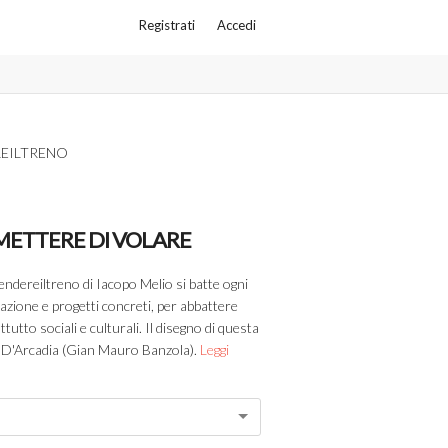
Registrati
Accedi
EILTRENO
METTERE DI VOLARE
endereiltreno di Iacopo Melio si batte ogni
azione e progetti concreti, per abbattere
utto sociali e culturali. Il disegno di questa
ce D'Arcadia (Gian Mauro Banzola).
Leggi