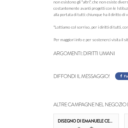
non esistono gli "altri", che non esiste dive
costantemente avanti progetti con le Istituzi
alla portata di tutti: chiunque ha il diritto d
"Lottiamo col sorriso, per i diritti di tutti, c
Per maggiori info e per sostenerci visita il si
ARGOMENTI:
DIRITTI UMANI
DIFFONDI IL MESSAGGIO!
Fa
ALTRE CAMPAGNE NEL NEGOZIO 
DISEGNO DI EMANUELE CENCINI E BONHELL