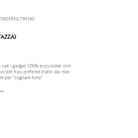
ENDEREILTRENO
TAZZA)
 nati i gadget 100% ecosolidali: non
vostre frasi preferite tratte dai miei
irt per "sognare forte"
ING