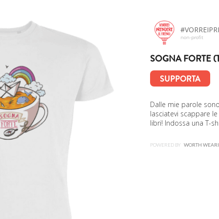
#VORREIPR
non-profit
SOGNA FORTE (
SUPPORTA
Dalle mie parole sono
lasciatevi scappare le 
libri! Indossa una T-sh
POWERED BY
WORTH WEAR