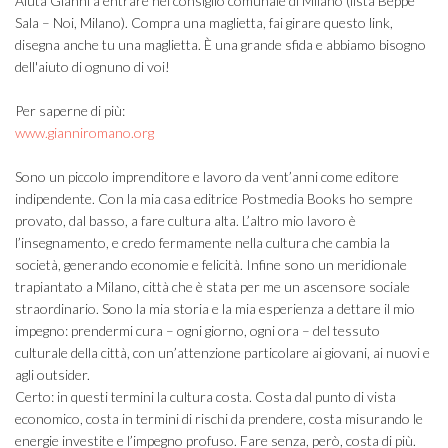
Aiuta Gianni a entrare nel consiglio comunale di Milano (lista Beppe
Sala – Noi, Milano). Compra una maglietta, fai girare questo link,
disegna anche tu una maglietta. È una grande sfida e abbiamo bisogno
dell'aiuto di ognuno di voi!
Per saperne di più:
www.gianniromano.org
Sono un piccolo imprenditore e lavoro da vent’anni come editore
indipendente. Con la mia casa editrice Postmedia Books ho sempre
provato, dal basso, a fare cultura alta. L’altro mio lavoro è
l’insegnamento, e credo fermamente nella cultura che cambia la
società, generando economie e felicità. Infine sono un meridionale
trapiantato a Milano, città che è stata per me un ascensore sociale
straordinario. Sono la mia storia e la mia esperienza a dettare il mio
impegno: prendermi cura – ogni giorno, ogni ora – del tessuto
culturale della città, con un’attenzione particolare ai giovani, ai nuovi e
agli outsider.
Certo: in questi termini la cultura costa. Costa dal punto di vista
economico, costa in termini di rischi da prendere, costa misurando le
energie investite e l’impegno profuso. Fare senza, però, costa di più.