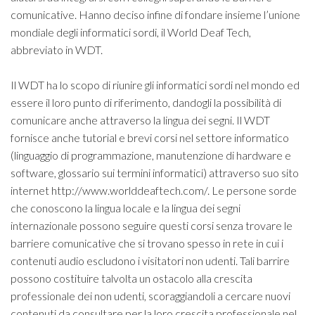
comunicative. Hanno deciso infine di fondare insieme l’unione
mondiale degli informatici sordi, il World Deaf Tech,
abbreviato in WDT.
Il WDT ha lo scopo di riunire gli informatici sordi nel mondo ed
essere il loro punto di riferimento, dandogli la possibilità di
comunicare anche attraverso la lingua dei segni. Il WDT
fornisce anche tutorial e brevi corsi nel settore informatico
(linguaggio di programmazione, manutenzione di hardware e
software, glossario sui termini informatici) attraverso suo sito
internet http://www.worlddeaftech.com/. Le persone sorde
che conoscono la lingua locale e la lingua dei segni
internazionale possono seguire questi corsi senza trovare le
barriere comunicative che si trovano spesso in rete in cui i
contenuti audio escludono i visitatori non udenti. Tali barrire
possono costituire talvolta un ostacolo alla crescita
professionale dei non udenti, scoraggiandoli a cercare nuovi
contenuti da consultare per la loro crescita professionale nel