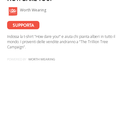
Worth Wearing
SUPPORTA
Indossa la t-shirt “How dare you!” e aiuta chi pianta alberi in tutto il
mondo. I proventi delle vendite andranno a “The Trillion Tree
Campaign”.
POWERED BY
WORTH WEARING