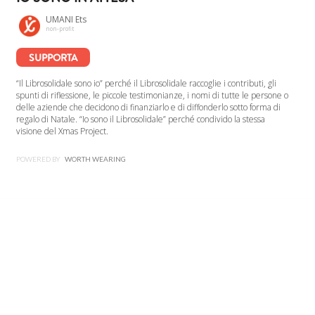
UMANI Ets
non-profit
SUPPORTA
“Il Librosolidale sono io” perché il Librosolidale raccoglie i contributi, gli
spunti di riflessione, le piccole testimonianze, i nomi di tutte le persone o
delle aziende che decidono di finanziarlo e di diffonderlo sotto forma di
regalo di Natale. “Io sono il Librosolidale” perché condivido la stessa
visione del Xmas Project.
POWERED BY
WORTH WEARING