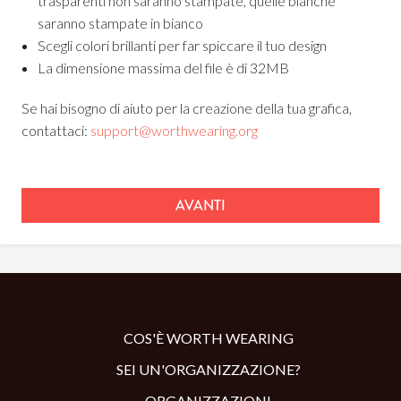
trasparenti non saranno stampate, quelle bianche
saranno stampate in bianco
Scegli colori brillanti per far spiccare il tuo design
La dimensione massima del file è di 32MB
Se hai bisogno di aiuto per la creazione della tua grafica,
contattaci:
support@worthwearing.org
AVANTI
COS'È WORTH WEARING
SEI UN'ORGANIZZAZIONE?
ORGANIZZAZIONI